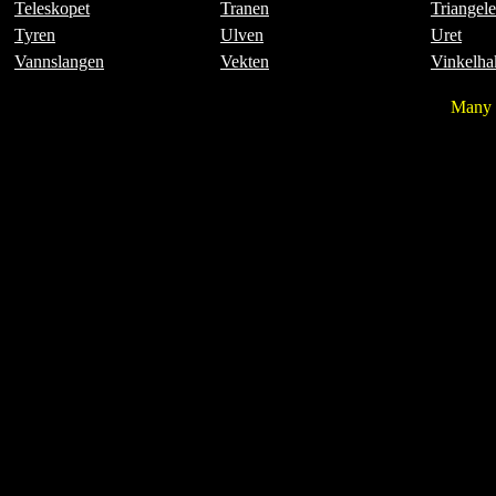
Teleskopet
Tranen
Triangele
Tyren
Ulven
Uret
Vannslangen
Vekten
Vinkelha
Many 