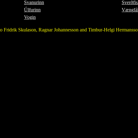
Svanurinn
Sverðfi
Úlfurinn
Vængfák
Vogin
o Fridrik Skulason, Ragnar Johannesson and Timbur-Helgi Hermansso