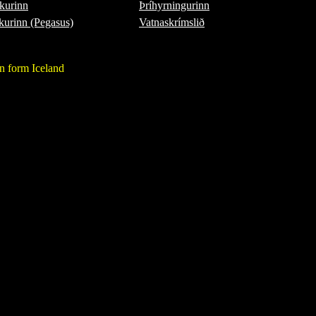
skurinn
Þríhyrningurinn
urinn (Pegasus)
Vatnaskrímslið
n form Iceland