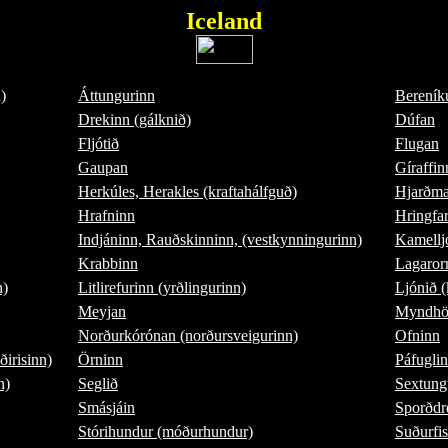
Iceland
)
Áttungurinn
Bereník
Drekinn (gálknið)
Dúfan
Fljótið
Flugan
Gaupan
Gíraffin
Herkúles, Herakles (kraftahálfguð)
Hjarðma
Hrafninn
Hringfa
Indjáninn, Rauðskinninn, (vestkynningurinn)
Kamelljó
Krabbinn
Lagaror
n)
Litlirefurinn (yrðlingurinn)
Ljónið (
Meyjan
Myndhög
Norðurkórónan (norðursveigurinn)
Ofninn
ðirisinn)
Örninn
Páfuglin
n)
Seglið
Sextungu
Smásjáin
Sporðdr
Stórihundur (móðurhundur)
Suðurfi