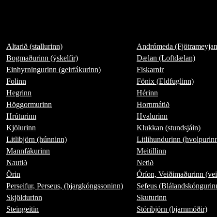
Altarið (stallurinn)
Andrómeda (Fjötrameyjan
Bogmaðurinn (ýskelfir)
Dælan (Loftdælan)
Einhyrningurinn (geirfákurinn)
Fiskarnir
Folinn
Fönix (Eldfuglinn)
Hegrinn
Hérinn
Höggormurinn
Hornmátið
Hrúturinn
Hvalurinn
Kjölurinn
Klukkan (stundsjáin)
Litlibjörn (húnninn)
Litlihundurinn (hvolpurin
Mannfákurinn
Meitillinn
Nautið
Netið
Örin
Óríon, Veiðimaðurinn (vei
Perseifur, Perseus, (bjargkóngssoninn)
Sefeus (Blálandskóngurin
Skjöldurinn
Skuturinn
Steingeitin
Stóribjörn (bjarnmóðir)