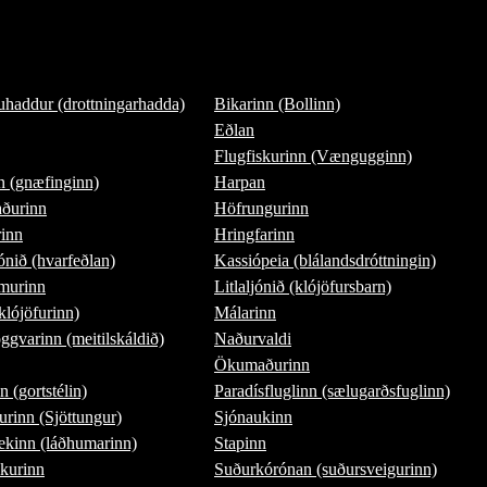
uhaddur (drottningarhadda)
Bikarinn (Bollinn)
Eðlan
Flugfiskurinn (Vængugginn)
n (gnæfinginn)
Harpan
ðurinn
Höfrungurinn
rinn
Hringfarinn
nið (hvarfeðlan)
Kassiópeia (blálandsdróttningin)
murinn
Litlaljónið (klójöfursbarn)
klójöfurinn)
Málarinn
gvarinn (meitilskáldið)
Naðurvaldi
Ökumaðurinn
n (gortstélin)
Paradísfluglinn (sælugarðsfuglinn)
rinn (Sjöttungur)
Sjónaukinn
ekinn (láðhumarinn)
Stapinn
skurinn
Suðurkórónan (suðursveigurinn)