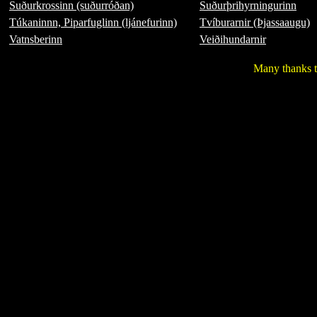
Suðurkrossinn (suðurróðan)
Suðurþrihyrningurinn
Túkaninnn, Piparfuglinn (ljánefurinn)
Tvíburarnir (Þjassaaugu)
Vatnsberinn
Veiðihundarnir
Many thanks t